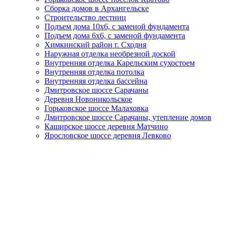
Сборка домов в Архангельске
Строительство лестниц
Подъем дома 10х6, с заменой фундамента
Подъем дома 6х6, с заменой фундамента
Химкинский район г. Сходня
Наружная отделка необрезной доской
Внутренняя отделка Карельским сухостоем
Внутренняя отделка потолка
Внутренняя отделка бассейна
Дмитровское шоссе Сарачаны
Деревня Новоникольское
Горьковское шоссе Малаховка
Дмитровское шоссе Сарачаны, утепление домов
Каширское шоссе деревня Матчино
Ярословское шоссе деревня Левково