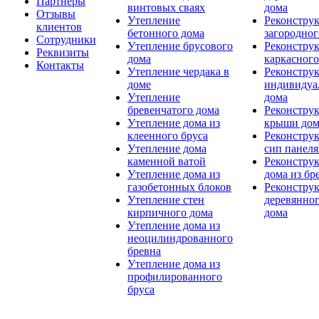
Партнеры
винтовых сваях
дома
Отзывы
Утепление
Реконстру
клиентов
бетонного дома
загородног
Сотрудники
Утепление брусового
Реконстру
Реквизиты
дома
каркасного
Контакты
Утепление чердака в
Реконстру
доме
индивидуа
Утепление
дома
бревенчатого дома
Реконстру
Утепление дома из
крыши дом
клеенного бруса
Реконстру
Утепление дома
сип панел
каменной ватой
Реконстру
Утепление дома из
дома из бр
газобетонных блоков
Реконстру
Утепление стен
деревянно
кирпичного дома
дома
Утепление дома из
неоцилиндрованного
бревна
Утепление дома из
профилированного
бруса