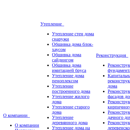
Утепление
Утепление стен дома
снаружи
Обшивка дома блок-
хаусом
Обшивка дома
Реконструкция
сайдингом
Обшивка дома
Реконстру
имитацией бруса
фундамент
Утепление дома
Капитальн
пеноплексом
реконстру
Утепление
дома
построенного дома
Реконстру
Утепление жилого
фасадов д
дома
Реконстру
Утепление старого
кирпичног
дома
Реконстру
О компании
Утепление
дачного до
деревянного дома
Реконстру
О компании
Утепление дома на
деревенско