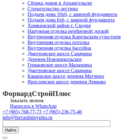
Сборка домов в Архангельске
Строительство лестниц
Подъем дома 10х6, с заменой фундамента
Подъем дома 6х6, с заменой фундамента
Химкинский район г. Сходня
Наружная отделка необрезной доской
Внутренняя отделка Карельским сухостоем
Внутренняя отделка потолка
Внутренняя отделка бассейна
Дмитровское шоссе Сарачаны
Деревня Новоникольское
Горьковское шоссе Малаховка
Дмитровское шоссе Сарачаны
Каширское шоссе деревня Матчино
Ярословское шоссе деревня Левково
ФорвардСтройПлюс
Заказать звонок
Написать в WhatsApp
+7 (985) 768-77-73
+7 (965) 236-75-46
info@forvardstroyplus.ru
Найти