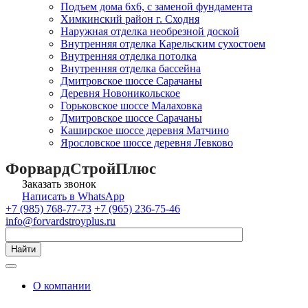
Подъем дома 6х6, с заменой фундамента
Химкинский район г. Сходня
Наружная отделка необрезной доской
Внутренняя отделка Карельским сухостоем
Внутренняя отделка потолка
Внутренняя отделка бассейна
Дмитровское шоссе Сарачаны
Деревня Новоникольское
Горьковское шоссе Малаховка
Дмитровское шоссе Сарачаны
Каширское шоссе деревня Матчино
Ярословское шоссе деревня Левково
ФорвардСтройПлюс
Заказать звонок
Написать в WhatsApp
+7 (985) 768-77-73
+7 (965) 236-75-46
info@forvardstroyplus.ru
Найти
О компании