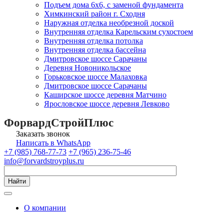
Подъем дома 6х6, с заменой фундамента
Химкинский район г. Сходня
Наружная отделка необрезной доской
Внутренняя отделка Карельским сухостоем
Внутренняя отделка потолка
Внутренняя отделка бассейна
Дмитровское шоссе Сарачаны
Деревня Новоникольское
Горьковское шоссе Малаховка
Дмитровское шоссе Сарачаны
Каширское шоссе деревня Матчино
Ярословское шоссе деревня Левково
ФорвардСтройПлюс
Заказать звонок
Написать в WhatsApp
+7 (985) 768-77-73
+7 (965) 236-75-46
info@forvardstroyplus.ru
Найти
О компании