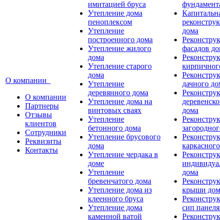
имитацией бруса
фундамент
Утепление дома
Капитальн
пеноплексом
реконстру
Утепление
дома
построенного дома
Реконстру
Утепление жилого
фасадов д
дома
Реконстру
Утепление старого
кирпичног
дома
Реконстру
О компании
Утепление
дачного до
деревянного дома
Реконстру
О компании
Утепление дома на
деревенско
Партнеры
винтовых сваях
дома
Отзывы
Утепление
Реконстру
клиентов
бетонного дома
загородног
Сотрудники
Утепление брусового
Реконстру
Реквизиты
дома
каркасного
Контакты
Утепление чердака в
Реконстру
доме
индивидуа
Утепление
дома
бревенчатого дома
Реконстру
Утепление дома из
крыши дом
клеенного бруса
Реконстру
Утепление дома
сип панел
каменной ватой
Реконстру