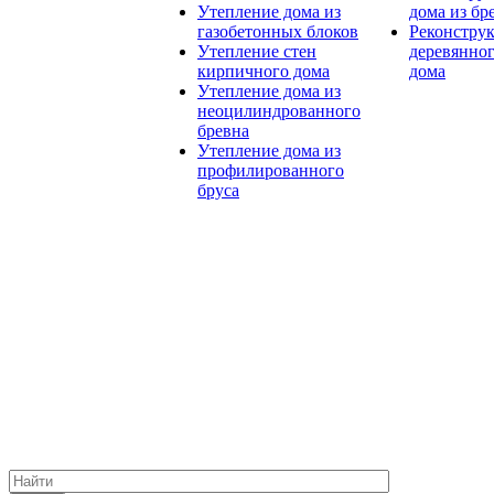
Утепление дома из
дома из бр
газобетонных блоков
Реконстру
Утепление стен
деревянно
кирпичного дома
дома
Утепление дома из
неоцилиндрованного
бревна
Утепление дома из
профилированного
бруса