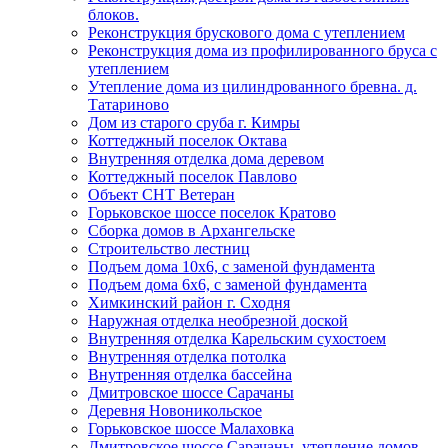
блоков.
Реконструкция брускового дома с утеплением
Реконструкция дома из профилированного бруса с
утеплением
Утепление дома из цилиндрованного бревна. д.
Татариново
Дом из старого сруба г. Кимры
Коттеджный поселок Октава
Внутренняя отделка дома деревом
Коттеджный поселок Павлово
Объект СНТ Ветеран
Горьковское шоссе поселок Кратово
Сборка домов в Архангельске
Строительство лестниц
Подъем дома 10х6, с заменой фундамента
Подъем дома 6х6, с заменой фундамента
Химкинский район г. Сходня
Наружная отделка необрезной доской
Внутренняя отделка Карельским сухостоем
Внутренняя отделка потолка
Внутренняя отделка бассейна
Дмитровское шоссе Сарачаны
Деревня Новоникольское
Горьковское шоссе Малаховка
Дмитровское шоссе Сарачаны, утепление домов