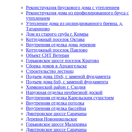
Реконструкция брускового дома с утеплением
Реконструкция дома из профилированного бруса с
утеплением
Утепление дома из цилиндрованного бревна. д.
Татариново
Дом из старого сруба г. Кимры
Коттеджный поселок Октава
Внутренняя отделка дома деревом
Коттеджный поселок Павлово
Объект СНТ Ветеран
Горьковское шоссе поселок Кратово
Сборка домов в Архангельске
Строительство лестниц
Подъем дома 10х6, с заменой фундамента
Подъем дома 6х6, с заменой фундамента
Химкинский район г. Сходня
Наружная отделка необрезной доской
Внутренняя отделка Карельским сухостоем
Внутренняя отделка потолка
Внутренняя отделка бассейна
Дмитровское шоссе Сарачаны
Деревня Новоникольское
Горьковское шоссе Малаховка
Дмитровское шоссе Сарачаны