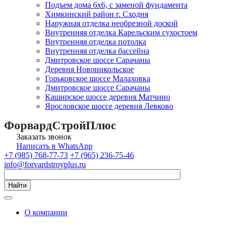
Подъем дома 6х6, с заменой фундамента
Химкинский район г. Сходня
Наружная отделка необрезной доской
Внутренняя отделка Карельским сухостоем
Внутренняя отделка потолка
Внутренняя отделка бассейна
Дмитровское шоссе Сарачаны
Деревня Новоникольское
Горьковское шоссе Малаховка
Дмитровское шоссе Сарачаны
Каширское шоссе деревня Матчино
Ярословское шоссе деревня Левково
ФорвардСтройПлюс
Заказать звонок
Написать в WhatsApp
+7 (985) 768-77-73
+7 (965) 236-75-46
info@forvardstroyplus.ru
Найти
О компании